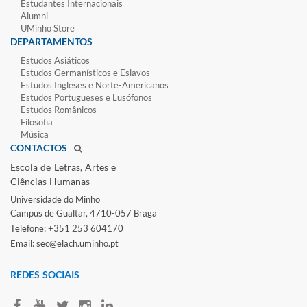
Estudantes Inter​​nacionais
Alumni
UMinho Store
DEPARTAMENTOS
Estudos Asiáticos
Estudos Germanísticos e Eslavos
Estudos Ingleses e Norte-​Americanos
Estudos Portugueses e Lusófonos
Estudos Românicos
Filosofia
Música
CONTACTOS
Escola de Letras, Artes e
Ciências Humanas
Universidade do Minho​
Campus de Gualtar, 4710-057 Braga
Telefone: +351 253 604170
Email: sec@elach.uminho.pt​
REDES SOCIAI​S