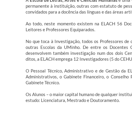
A
Escola de Letras, Artes e Ciências Humanas
é uma 
permanente à instituição, outras com estatuto de pess
convidados para a docência das línguas e das áreas artí
Ao todo, neste momento existem na ELACH 56 Docent
Leitores e Professores Equiparados.
No que toca à Investigação, todos os Professores de
outras Escolas da UMinho. De entre os Docentes C
desenvolvem também investigação num dos dois Cent
ditos, a ELACH emprega 12 Investigadores (5 do CEHU
O Pessoal Técnico, Administrativo e de Gestão da EL
Administrativos, o Gabinete Financeiro, o Conselho 
Gabinete Técnico.
Os Alunos – o maior capital humano de qualquer institu
estudo: Licenciatura, Mestrado e Doutoramento.