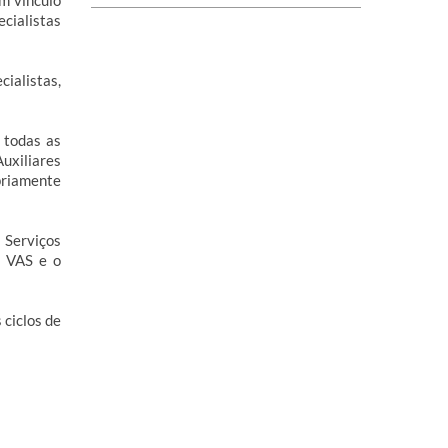
m vínculo
ecialistas
ialistas,
 todas as
uxiliares
priamente
 Serviços
a VAS e o
 ciclos de