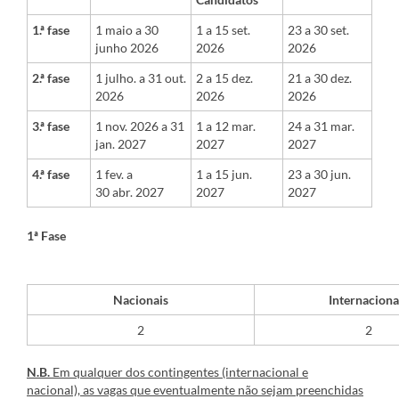
1.ª fase
1 maio a 30
​1 a 15 set.
​23 a 30 set.
junho 2026
2026
2026
2.ª fase
1 julho. a 31 out.
​2 a 15 dez.
​21
a 30 dez.
2026
2026
2026
3.ª fase
1 nov. 2026 a 31
​1 a 12 mar.
24 a 31 mar.
jan. 2027
2027
2027
4.ª fase
1 fev. a
​1 a 15 jun.
23 a 30 jun.
30 abr. 2027
2027
2027
1ª Fase
Nacionais
Internaciona
​2
2
N.B.
Em qualquer dos contingentes (internacional e
nacional), as vagas que eventualmente não sejam preenchidas