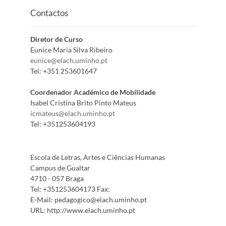
Contactos
Diretor de Curso
Eunice Maria Silva Ribeiro
eunice@elach.uminho.pt
Tel:
+351 253601647
Coordenador Académico de Mobilidade
Isabel Cristina Brito Pinto Mateus
icmateus@elach.uminho.pt
Tel:
+351253604193
Escola de Letras, Artes e Ciências Humanas
Campus de Gualtar
4710 - 057 Braga
Tel:
+351253604173
Fax:
E-Mail:
pedagogico@elach.uminho.pt
URL:
http://www.elach.uminho.pt