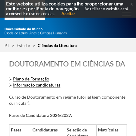
Este website utiliza cookies para lhe proporcionar uma
x
melhor experiência de navegação.
Ao utilizar o website está
Aceitar
a consentir o uso de cookies.
PT
>
Estudar
>
Ciências da Literatura
DOUTORAMENTO EM CIÊNCIAS DA LI
⮚
Plano de Formação
⮚
Informação candidaturas
Curso de Doutoramento em regime tutorial (sem componente
curricular)​.​​
Fases de Candidatura 2026/2027:
Fases
Candidaturas
Seleção de
Matrículas​
Candidatos