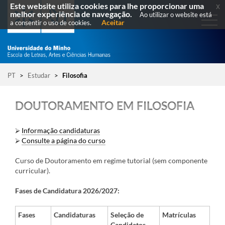
Este website utiliza cookies para lhe proporcionar uma
x
melhor experiência de navegação.
Ao utilizar o website está
Aceitar
a consentir o uso de cookies.
PT
>
Estudar
>
Filosofia
DOUTORAMENTO EM FILOSOFIA
⮚
Informação candidaturas
⮚
Consulte a página do curso
Curso de Doutoramento em regime tutorial (sem componente
curricular)​.​​
Fases de Candidatura 2026/2027:
Fases
Candidaturas
Seleção de
Matrículas​
Candidatos