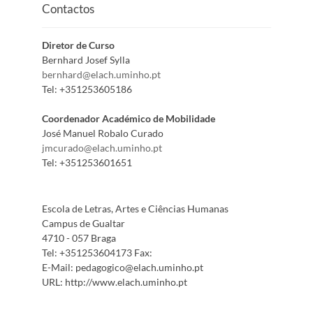
Contactos
Diretor de Curso
Bernhard Josef Sylla
bernhard@elach.uminho.pt
Tel:
+351253605186
Coordenador Académico de Mobilidade
José Manuel Robalo Curado
jmcurado@elach.uminho.pt
Tel:
+351253601651
Escola de Letras, Artes e Ciências Humanas
Campus de Gualtar
4710 - 057 Braga
Tel:
+351253604173
Fax:
E-Mail:
pedagogico@elach.uminho.pt
URL:
http://www.elach.uminho.pt