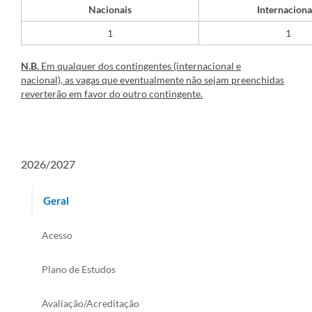
Nacionais
Internaciona
​1
1
N.B.
Em qualquer dos contingentes (internacional e
nacional), as vagas que eventualmente não sejam preenchidas
reverterão em favor do outro contingente.
2026/2027
Geral
Acesso
Plano de Estudos
Avaliação/Acreditação