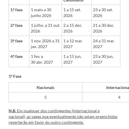
1.ª fase
1 maio a 30
​1 a 15 set.
​23 a 30 set.
junho 2026
2026
2026
2.ª fase
1 julho. a 31 out.
​2 a 15 dez.
​21
a 30 dez.
2026
2026
2026
3.ª fase
1 nov. 2026 a 31
​1 a 12 mar.
24 a 31 mar.
jan. 2027
2027
2027
4.ª fase
1 fev. a
​1 a 15 jun.
23 a 30 jun.
30 abr. 2027
2027
2027
1ª Fase
Nacionais
Internaciona
​5
4
N.B.
Em qualquer dos contingentes (internacional e
nacional), as vagas que eventualmente não sejam preenchidas
reverterão em favor do outro contingente.