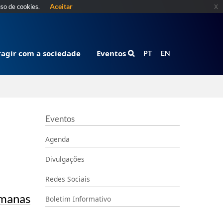
Aceitar
x
uso de cookies.
ragir com a sociedade
Eventos
PT
EN
Eventos
Agenda
Divulgações
Redes Sociais
umanas
Boletim Informativo