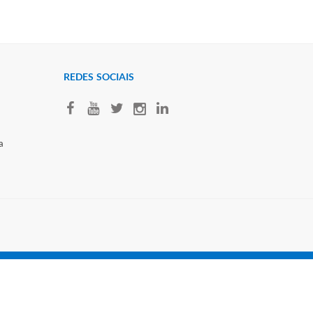
REDES SOCIAI​S
a