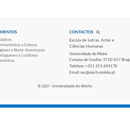
AMENTOS
CONTACTOS
iáticos
Escola de Letras, Artes e
rmanísticos e Eslavos
Ciências Humanas
gleses e Norte-​Americanos
Universidade do Minho​
ortugueses e Lusófonos
Campus de Gualtar, 4710-057 Brag
omânicos
Telefone: +351 253 604170
Email: sec@elach.uminho.pt​
© 2021
Universidade do Minho