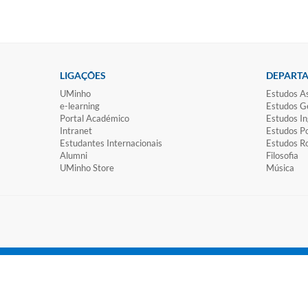
LIGAÇÕES
DEPART
UMinho
Estudos As
e-learning
Estudos Ge
Portal Académico
Estudos In
Intranet
Estudos P
Estudantes Inter​​nacionais
Estudos R
Alumni
Filosofia
UMinho Store
Música