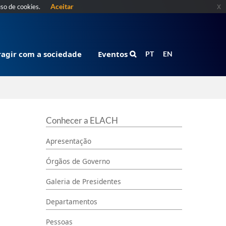
Aceitar
x
uso de cookies.
ragir com a sociedade
Eventos
PT
EN
Conhecer a ELACH
Apresentação
Órgãos de Governo
Galeria de Presidentes
Departamentos
Pessoas