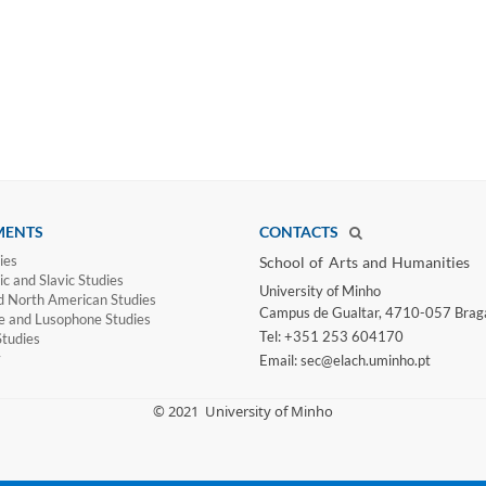
MENTS
CONTACTS
ies
School of Arts and Humanities​
c and Slavic Studies
University of Minho​
d North American Studies
Campus de Gualtar, 4710-057 Brag
e and Lusophone Studies
Tel: +351 253 604170
tudies
y
Email: sec@elach.uminho.pt​
​© 2021
University of Minho​​