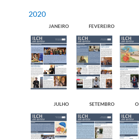
​2
020
​JANEIRO
​FEVEREIRO
​JULHO
​SETEMBRO
O