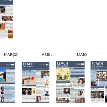
​MARÇO
​ABRIL
​MAIO