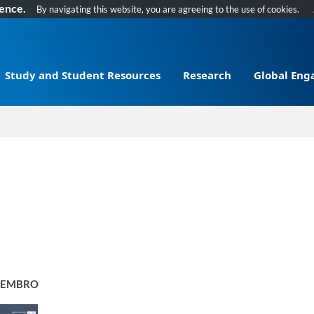
ience.
By navigating this website, you are agreeing to the use of cookies.
Study and Student Resources
Research
Global En
EMBRO